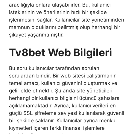
aracılığıyla onlara ulaşabilirler. Bu, kullanıcı
isteklerinin ve önerilerinin hızlı bir şekilde
işlenmesini sağlar. Kullanıcılar site yönetiminden
memnun olduklarını belirtmiş olup herhangi bir
şikayet yaşanmamıştır.
Tv8bet Web Bilgileri
Bu soru kullanıcılar tarafından sorulan
sorulardan biridir. Bir web sitesi çalıştırmanın
temel amacı, kullanıcı güvenini oluşturmak ve
gelir elde etmektir. Şu anda site yöneticileri
herhangi bir kullanıcı bilgisini üçüncü şahıslara
açıklamamaktadır. Ayrıca, kullanıcı verileri en
güçlü SSL şifreleme seviyesi kullanılarak güvenli
bir şekilde saklanır. Kullanıcılar ayrıca menkul
kıymetleri içeren farklı finansal işlemlere