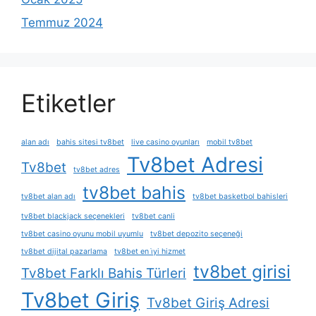
Temmuz 2024
Etiketler
alan adı
bahis sitesi tv8bet
live casino oyunları
mobil tv8bet
Tv8bet Adresi
Tv8bet
tv8bet adres
tv8bet bahis
tv8bet alan adı
tv8bet basketbol bahisleri
tv8bet blackjack seçenekleri
tv8bet canli
tv8bet casino oyunu mobil uyumlu
tv8bet depozito seçeneği
tv8bet dijital pazarlama
tv8bet en i̇yi hizmet
tv8bet girisi
Tv8bet Farklı Bahis Türleri
Tv8bet Giriş
Tv8bet Giriş Adresi