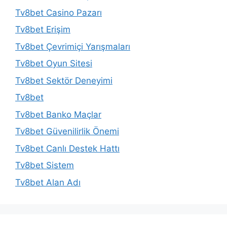
Tv8bet Casino Pazarı
Tv8bet Erişim
Tv8bet Çevrimiçi Yarışmaları
Tv8bet Oyun Sitesi
Tv8bet Sektör Deneyimi
Tv8bet
Tv8bet Banko Maçlar
Tv8bet Güvenilirlik Önemi
Tv8bet Canlı Destek Hattı
Tv8bet Sistem
Tv8bet Alan Adı