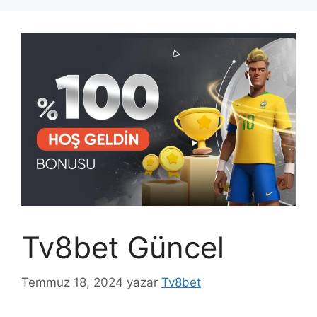
Tv8bet Güncel
Temmuz 18, 2024
yazar
Tv8bet