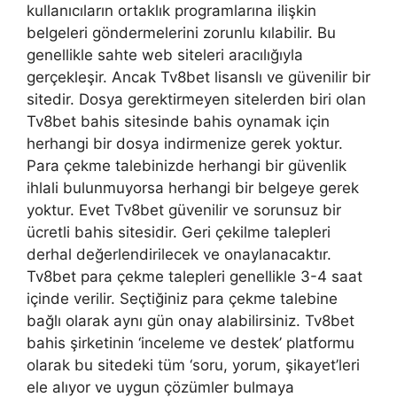
kullanıcıların ortaklık programlarına ilişkin
belgeleri göndermelerini zorunlu kılabilir. Bu
genellikle sahte web siteleri aracılığıyla
gerçekleşir. Ancak Tv8bet lisanslı ve güvenilir bir
sitedir. Dosya gerektirmeyen sitelerden biri olan
Tv8bet bahis sitesinde bahis oynamak için
herhangi bir dosya indirmenize gerek yoktur.
Para çekme talebinizde herhangi bir güvenlik
ihlali bulunmuyorsa herhangi bir belgeye gerek
yoktur. Evet Tv8bet güvenilir ve sorunsuz bir
ücretli bahis sitesidir. Geri çekilme talepleri
derhal değerlendirilecek ve onaylanacaktır.
Tv8bet para çekme talepleri genellikle 3-4 saat
içinde verilir. Seçtiğiniz para çekme talebine
bağlı olarak aynı gün onay alabilirsiniz. Tv8bet
bahis şirketinin ‘inceleme ve destek’ platformu
olarak bu sitedeki tüm ‘soru, yorum, şikayet’leri
ele alıyor ve uygun çözümler bulmaya