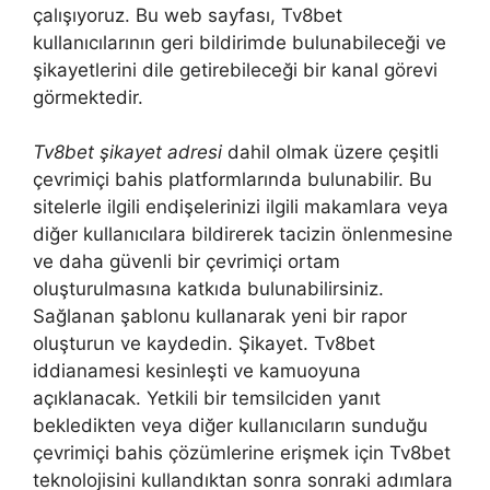
çalışıyoruz. Bu web sayfası, Tv8bet
kullanıcılarının geri bildirimde bulunabileceği ve
şikayetlerini dile getirebileceği bir kanal görevi
görmektedir.
Tv8bet şikayet adresi
dahil olmak üzere çeşitli
çevrimiçi bahis platformlarında bulunabilir. Bu
sitelerle ilgili endişelerinizi ilgili makamlara veya
diğer kullanıcılara bildirerek tacizin önlenmesine
ve daha güvenli bir çevrimiçi ortam
oluşturulmasına katkıda bulunabilirsiniz.
Sağlanan şablonu kullanarak yeni bir rapor
oluşturun ve kaydedin. Şikayet. Tv8bet
iddianamesi kesinleşti ve kamuoyuna
açıklanacak. Yetkili bir temsilciden yanıt
bekledikten veya diğer kullanıcıların sunduğu
çevrimiçi bahis çözümlerine erişmek için Tv8bet
teknolojisini kullandıktan sonra sonraki adımlara