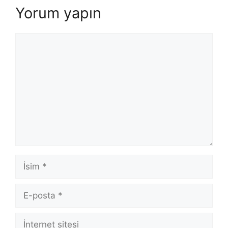
Yorum yapın
Yorum
İsim
E-
posta
İnternet