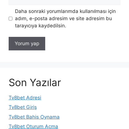
sitesi
Daha sonraki yorumlarımda kullanılması için
adım, e-posta adresim ve site adresim bu
tarayıcıya kaydedilsin.
Son Yazılar
Tv8bet Adresi
Tv8bet Giriş
Tv8bet Bahis Oynama
Tv8bet Oturum Açma