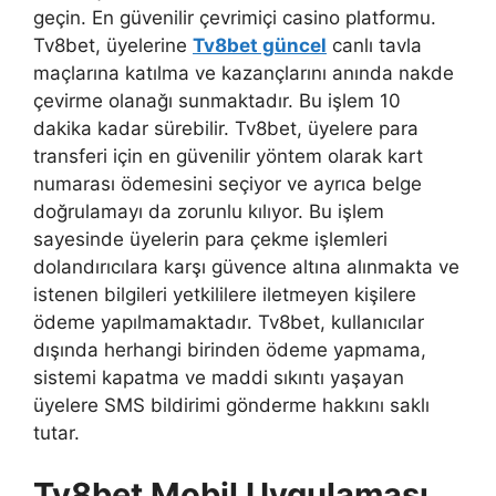
geçin. En güvenilir çevrimiçi casino platformu.
Tv8bet, üyelerine
Tv8bet güncel
canlı tavla
maçlarına katılma ve kazançlarını anında nakde
çevirme olanağı sunmaktadır. Bu işlem 10
dakika kadar sürebilir. Tv8bet, üyelere para
transferi için en güvenilir yöntem olarak kart
numarası ödemesini seçiyor ve ayrıca belge
doğrulamayı da zorunlu kılıyor. Bu işlem
sayesinde üyelerin para çekme işlemleri
dolandırıcılara karşı güvence altına alınmakta ve
istenen bilgileri yetkililere iletmeyen kişilere
ödeme yapılmamaktadır. Tv8bet, kullanıcılar
dışında herhangi birinden ödeme yapmama,
sistemi kapatma ve maddi sıkıntı yaşayan
üyelere SMS bildirimi gönderme hakkını saklı
tutar.
Tv8bet Mobil Uygulaması