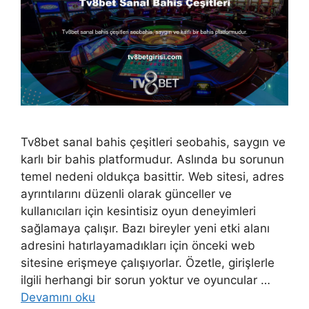
Tv8bet sanal bahis çeşitleri seobahis, saygın ve
karlı bir bahis platformudur. Aslında bu sorunun
temel nedeni oldukça basittir. Web sitesi, adres
ayrıntılarını düzenli olarak günceller ve
kullanıcıları için kesintisiz oyun deneyimleri
sağlamaya çalışır. Bazı bireyler yeni etki alanı
adresini hatırlayamadıkları için önceki web
sitesine erişmeye çalışıyorlar. Özetle, girişlerle
ilgili herhangi bir sorun yoktur ve oyuncular …
Devamını oku