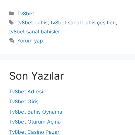
Kategoriler
Tv8bet
Etiketler
tv8bet bahis
,
tv8bet sanal bahis çeşitleri
,
tv8bet sanal bahisler
Yorum yap
Son Yazılar
Tv8bet Adresi
Tv8bet Giriş
Tv8bet Bahis Oynama
Tv8bet Oturum Açma
Tv8bet Casino Pazarı