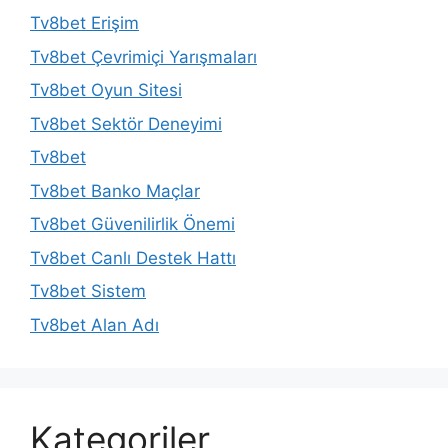
Tv8bet Erişim
Tv8bet Çevrimiçi Yarışmaları
Tv8bet Oyun Sitesi
Tv8bet Sektör Deneyimi
Tv8bet
Tv8bet Banko Maçlar
Tv8bet Güvenilirlik Önemi
Tv8bet Canlı Destek Hattı
Tv8bet Sistem
Tv8bet Alan Adı
Kategoriler