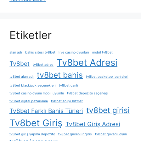
Etiketler
alan adı
bahis sitesi tv8bet
live casino oyunları
mobil tv8bet
Tv8bet Adresi
Tv8bet
tv8bet adres
tv8bet bahis
tv8bet alan adı
tv8bet basketbol bahisleri
tv8bet blackjack seçenekleri
tv8bet canli
tv8bet casino oyunu mobil uyumlu
tv8bet depozito seçeneği
tv8bet dijital pazarlama
tv8bet en i̇yi hizmet
tv8bet girisi
Tv8bet Farklı Bahis Türleri
Tv8bet Giriş
Tv8bet Giriş Adresi
tv8bet giriş yapma depozito
tv8bet güvenilir giriş
tv8bet güvenli oyun