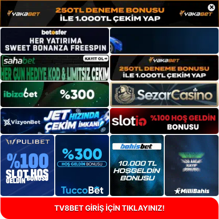
×
TV8BET GİRİŞ İÇİN TIKLAYINIZ!