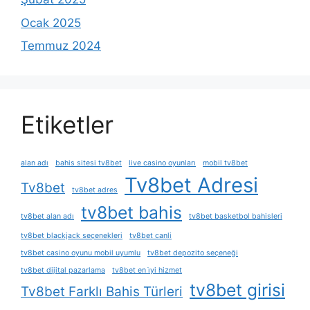
Ocak 2025
Temmuz 2024
Etiketler
alan adı
bahis sitesi tv8bet
live casino oyunları
mobil tv8bet
Tv8bet Adresi
Tv8bet
tv8bet adres
tv8bet bahis
tv8bet alan adı
tv8bet basketbol bahisleri
tv8bet blackjack seçenekleri
tv8bet canli
tv8bet casino oyunu mobil uyumlu
tv8bet depozito seçeneği
tv8bet dijital pazarlama
tv8bet en i̇yi hizmet
tv8bet girisi
Tv8bet Farklı Bahis Türleri