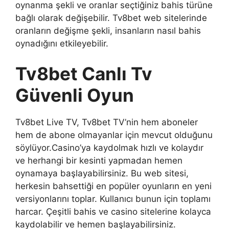
oynanma şekli ve oranlar seçtiğiniz bahis türüne
bağlı olarak değişebilir. Tv8bet web sitelerinde
oranların değişme şekli, insanların nasıl bahis
oynadığını etkileyebilir.
Tv8bet Canlı Tv
Güvenli Oyun
Tv8bet Live TV, Tv8bet TV’nin hem aboneler
hem de abone olmayanlar için mevcut olduğunu
söylüyor.Casino’ya kaydolmak hızlı ve kolaydır
ve herhangi bir kesinti yapmadan hemen
oynamaya başlayabilirsiniz. Bu web sitesi,
herkesin bahsettiği en popüler oyunların en yeni
versiyonlarını toplar. Kullanıcı bunun için toplamı
harcar. Çeşitli bahis ve casino sitelerine kolayca
kaydolabilir ve hemen başlayabilirsiniz.