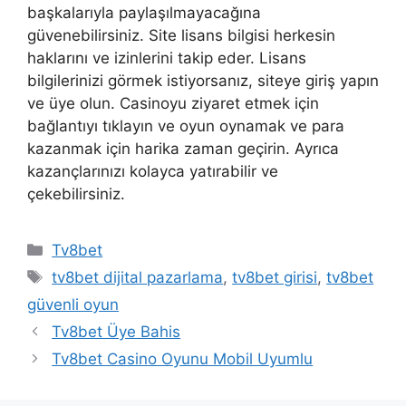
başkalarıyla paylaşılmayacağına
güvenebilirsiniz. Site lisans bilgisi herkesin
haklarını ve izinlerini takip eder. Lisans
bilgilerinizi görmek istiyorsanız, siteye giriş yapın
ve üye olun. Casinoyu ziyaret etmek için
bağlantıyı tıklayın ve oyun oynamak ve para
kazanmak için harika zaman geçirin. Ayrıca
kazançlarınızı kolayca yatırabilir ve
çekebilirsiniz.
Kategoriler
Tv8bet
Etiketler
tv8bet dijital pazarlama
,
tv8bet girisi
,
tv8bet
güvenli oyun
Tv8bet Üye Bahis
Tv8bet Casino Oyunu Mobil Uyumlu