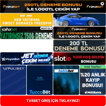
×
TV8BET GİRİŞ İÇİN TIKLAYINIZ!