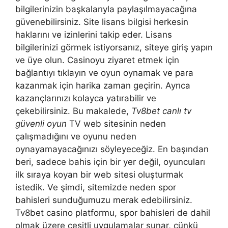
bilgilerinizin başkalarıyla paylaşılmayacağına
güvenebilirsiniz. Site lisans bilgisi herkesin
haklarını ve izinlerini takip eder. Lisans
bilgilerinizi görmek istiyorsanız, siteye giriş yapın
ve üye olun. Casinoyu ziyaret etmek için
bağlantıyı tıklayın ve oyun oynamak ve para
kazanmak için harika zaman geçirin. Ayrıca
kazançlarınızı kolayca yatırabilir ve
çekebilirsiniz. Bu makalede,
Tv8bet canlı tv
güvenli oyun
TV web sitesinin neden
çalışmadığını ve oyunu neden
oynayamayacağınızı söyleyeceğiz. En başından
beri, sadece bahis için bir yer değil, oyuncuları
ilk sıraya koyan bir web sitesi oluşturmak
istedik. Ve şimdi, sitemizde neden spor
bahisleri sunduğumuzu merak edebilirsiniz.
Tv8bet casino platformu, spor bahisleri de dahil
olmak üzere çeşitli uygulamalar sunar, çünkü