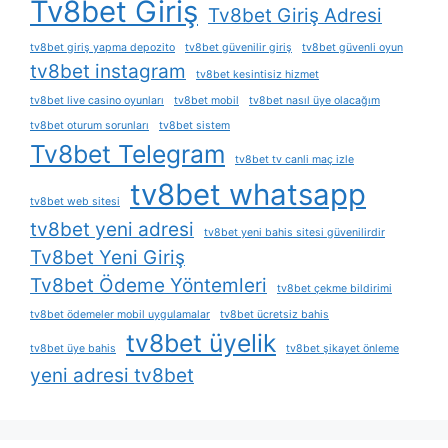
Tv8bet Giriş
Tv8bet Giriş Adresi
tv8bet giriş yapma depozito
tv8bet güvenilir giriş
tv8bet güvenli oyun
tv8bet instagram
tv8bet kesintisiz hizmet
tv8bet live casino oyunları
tv8bet mobil
tv8bet nasıl üye olacağım
tv8bet oturum sorunları
tv8bet sistem
Tv8bet Telegram
tv8bet tv canli maç izle
tv8bet whatsapp
tv8bet web sitesi
tv8bet yeni adresi
tv8bet yeni bahis sitesi güvenilirdir
Tv8bet Yeni Giriş
Tv8bet Ödeme Yöntemleri
tv8bet çekme bildirimi
tv8bet ödemeler mobil uygulamalar
tv8bet ücretsiz bahis
tv8bet üyelik
tv8bet üye bahis
tv8bet şikayet önleme
yeni adresi tv8bet