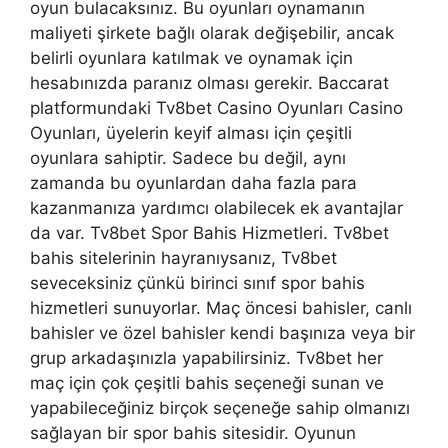
oyun bulacaksınız. Bu oyunları oynamanın
maliyeti şirkete bağlı olarak değişebilir, ancak
belirli oyunlara katılmak ve oynamak için
hesabınızda paranız olması gerekir. Baccarat
platformundaki Tv8bet Casino Oyunları Casino
Oyunları, üyelerin keyif alması için çeşitli
oyunlara sahiptir. Sadece bu değil, aynı
zamanda bu oyunlardan daha fazla para
kazanmanıza yardımcı olabilecek ek avantajlar
da var. Tv8bet Spor Bahis Hizmetleri. Tv8bet
bahis sitelerinin hayranıysanız, Tv8bet
seveceksiniz çünkü birinci sınıf spor bahis
hizmetleri sunuyorlar. Maç öncesi bahisler, canlı
bahisler ve özel bahisler kendi başınıza veya bir
grup arkadaşınızla yapabilirsiniz. Tv8bet her
maç için çok çeşitli bahis seçeneği sunan ve
yapabileceğiniz birçok seçeneğe sahip olmanızı
sağlayan bir spor bahis sitesidir. Oyunun