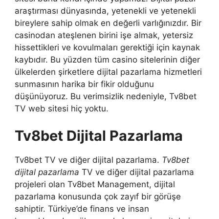
araştırması dünyasında, yetenekli ve yetenekli
bireylere sahip olmak en değerli varlığınızdır. Bir
casinodan ateşlenen birini işe almak, yetersiz
hissettikleri ve kovulmaları gerektiği için kaynak
kaybıdır. Bu yüzden tüm casino sitelerinin diğer
ülkelerden şirketlere dijital pazarlama hizmetleri
sunmasının harika bir fikir olduğunu
düşünüyoruz. Bu verimsizlik nedeniyle, Tv8bet
TV web sitesi hiç yoktu.
Tv8bet Dijital Pazarlama
Tv8bet TV ve diğer dijital pazarlama.
Tv8bet
dijital pazarlama
TV ve diğer dijital pazarlama
projeleri olan Tv8bet Management, dijital
pazarlama konusunda çok zayıf bir görüşe
sahiptir. Türkiye’de finans ve insan