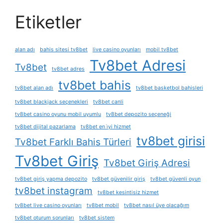
Etiketler
alan adı
bahis sitesi tv8bet
live casino oyunları
mobil tv8bet
Tv8bet Adresi
Tv8bet
tv8bet adres
tv8bet bahis
tv8bet alan adı
tv8bet basketbol bahisleri
tv8bet blackjack seçenekleri
tv8bet canli
tv8bet casino oyunu mobil uyumlu
tv8bet depozito seçeneği
tv8bet dijital pazarlama
tv8bet en i̇yi hizmet
tv8bet girisi
Tv8bet Farklı Bahis Türleri
Tv8bet Giriş
Tv8bet Giriş Adresi
tv8bet giriş yapma depozito
tv8bet güvenilir giriş
tv8bet güvenli oyun
tv8bet instagram
tv8bet kesintisiz hizmet
tv8bet live casino oyunları
tv8bet mobil
tv8bet nasıl üye olacağım
tv8bet oturum sorunları
tv8bet sistem