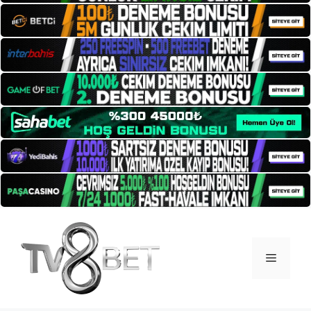
İçeriğe
atla
Menü