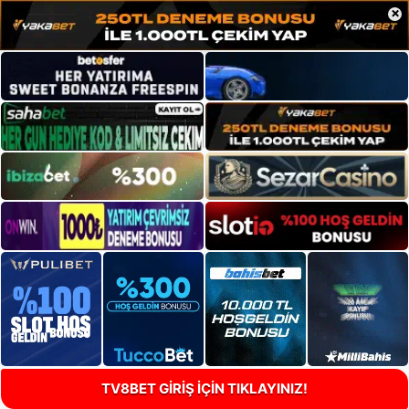
×
TV8BET GİRİŞ İÇİN TIKLAYINIZ!