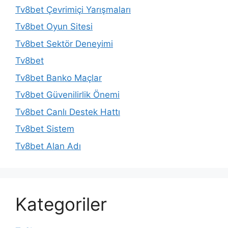
Tv8bet Çevrimiçi Yarışmaları
Tv8bet Oyun Sitesi
Tv8bet Sektör Deneyimi
Tv8bet
Tv8bet Banko Maçlar
Tv8bet Güvenilirlik Önemi
Tv8bet Canlı Destek Hattı
Tv8bet Sistem
Tv8bet Alan Adı
Kategoriler