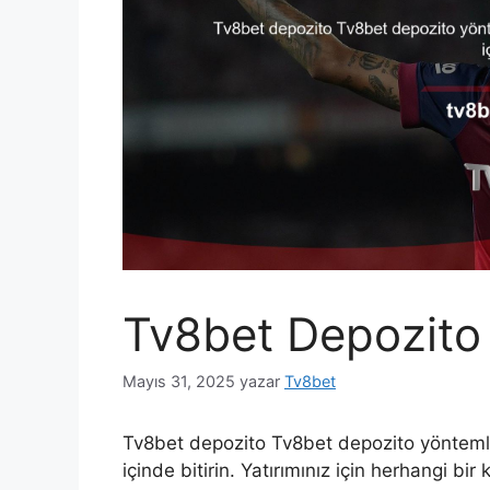
Tv8bet Depozito
Mayıs 31, 2025
yazar
Tv8bet
Tv8bet depozito Tv8bet depozito yöntemle
içinde bitirin. Yatırımınız için herhangi bi