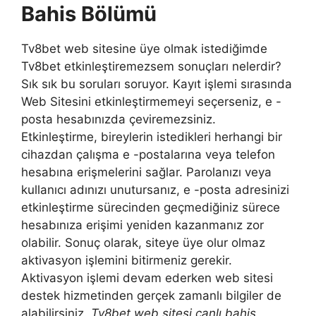
Bahis Bölümü
Tv8bet web sitesine üye olmak istediğimde
Tv8bet etkinleştiremezsem sonuçları nelerdir?
Sık sık bu soruları soruyor. Kayıt işlemi sırasında
Web Sitesini etkinleştirmemeyi seçerseniz, e -
posta hesabınızda çeviremezsiniz.
Etkinleştirme, bireylerin istedikleri herhangi bir
cihazdan çalışma e -postalarına veya telefon
hesabına erişmelerini sağlar. Parolanızı veya
kullanıcı adınızı unutursanız, e -posta adresinizi
etkinleştirme sürecinden geçmediğiniz sürece
hesabınıza erişimi yeniden kazanmanız zor
olabilir. Sonuç olarak, siteye üye olur olmaz
aktivasyon işlemini bitirmeniz gerekir.
Aktivasyon işlemi devam ederken web sitesi
destek hizmetinden gerçek zamanlı bilgiler de
alabilirsiniz.
Tv8bet web sitesi canlı bahis