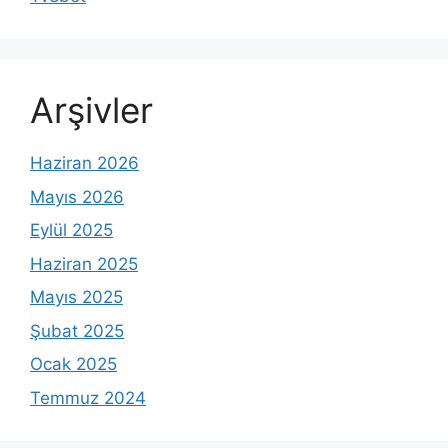
Arşivler
Haziran 2026
Mayıs 2026
Eylül 2025
Haziran 2025
Mayıs 2025
Şubat 2025
Ocak 2025
Temmuz 2024