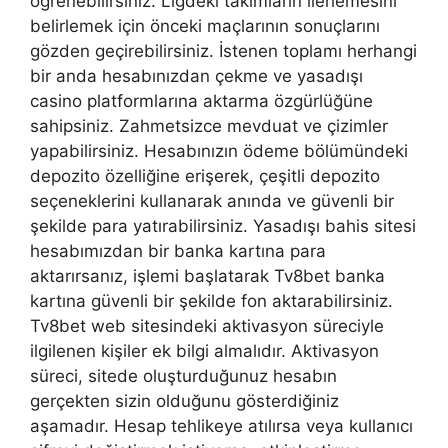
öğrenebilirsiniz. Ligdeki takımların ilerlemesini
belirlemek için önceki maçlarının sonuçlarını
gözden geçirebilirsiniz. İstenen toplamı herhangi
bir anda hesabınızdan çekme ve yasadışı
casino platformlarına aktarma özgürlüğüne
sahipsiniz. Zahmetsizce mevduat ve çizimler
yapabilirsiniz. Hesabınızın ödeme bölümündeki
depozito özelliğine erişerek, çeşitli depozito
seçeneklerini kullanarak anında ve güvenli bir
şekilde para yatırabilirsiniz. Yasadışı bahis sitesi
hesabımızdan bir banka kartına para
aktarırsanız, işlemi başlatarak Tv8bet banka
kartına güvenli bir şekilde fon aktarabilirsiniz.
Tv8bet web sitesindeki aktivasyon süreciyle
ilgilenen kişiler ek bilgi almalıdır. Aktivasyon
süreci, sitede oluşturduğunuz hesabın
gerçekten sizin olduğunu gösterdiğiniz
aşamadır. Hesap tehlikeye atılırsa veya kullanıcı