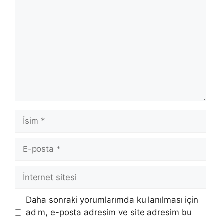
İsim
E-
posta
İnternet
sitesi
Daha sonraki yorumlarımda kullanılması için
adım, e-posta adresim ve site adresim bu