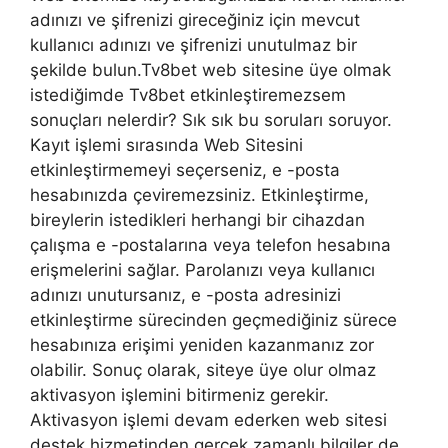
adınızı ve şifrenizi gireceğiniz için mevcut
kullanıcı adınızı ve şifrenizi unutulmaz bir
şekilde bulun.Tv8bet web sitesine üye olmak
istediğimde Tv8bet etkinleştiremezsem
sonuçları nelerdir? Sık sık bu soruları soruyor.
Kayıt işlemi sırasında Web Sitesini
etkinleştirmemeyi seçerseniz, e -posta
hesabınızda çeviremezsiniz. Etkinleştirme,
bireylerin istedikleri herhangi bir cihazdan
çalışma e -postalarına veya telefon hesabına
erişmelerini sağlar. Parolanızı veya kullanıcı
adınızı unutursanız, e -posta adresinizi
etkinleştirme sürecinden geçmediğiniz sürece
hesabınıza erişimi yeniden kazanmanız zor
olabilir. Sonuç olarak, siteye üye olur olmaz
aktivasyon işlemini bitirmeniz gerekir.
Aktivasyon işlemi devam ederken web sitesi
destek hizmetinden gerçek zamanlı bilgiler de