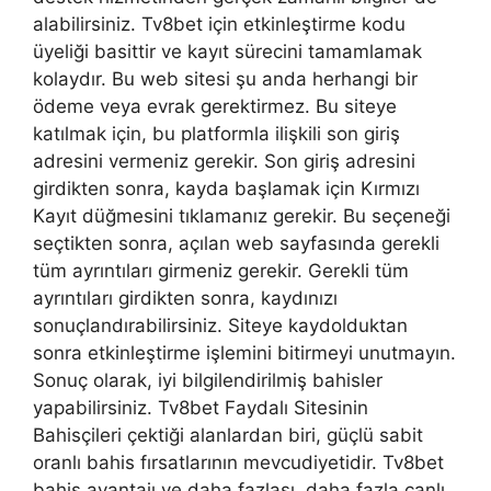
alabilirsiniz. Tv8bet için etkinleştirme kodu
üyeliği basittir ve kayıt sürecini tamamlamak
kolaydır. Bu web sitesi şu anda herhangi bir
ödeme veya evrak gerektirmez. Bu siteye
katılmak için, bu platformla ilişkili son giriş
adresini vermeniz gerekir. Son giriş adresini
girdikten sonra, kayda başlamak için Kırmızı
Kayıt düğmesini tıklamanız gerekir. Bu seçeneği
seçtikten sonra, açılan web sayfasında gerekli
tüm ayrıntıları girmeniz gerekir. Gerekli tüm
ayrıntıları girdikten sonra, kaydınızı
sonuçlandırabilirsiniz. Siteye kaydolduktan
sonra etkinleştirme işlemini bitirmeyi unutmayın.
Sonuç olarak, iyi bilgilendirilmiş bahisler
yapabilirsiniz. Tv8bet Faydalı Sitesinin
Bahisçileri çektiği alanlardan biri, güçlü sabit
oranlı bahis fırsatlarının mevcudiyetidir. Tv8bet
bahis avantajı ve daha fazlası, daha fazla canlı