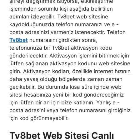
şifreyi değiştirmek istiyorsa, etkinleştirme
işleminden sorumlu kişi aşağıda belirtilen
adımları izleyebilir. Tv8bet web sitesine
kaydolduğunuzda telefon numaranızı ve e -
posta adresinizi vermeniz istenecektir. Telefon
Tv8bet
numarasını girdikten sonra,
telefonunuza bir Tv8bet aktivasyon kodu
gönderilecektir. Aktivasyon işlemini bitirmek için
lütfen sağlanan aktivasyon kodunu web sitesine
girin. Aktivasyon kodları, özellikle internet hızının
daha yavaş olduğu bölgelerde zaman zaman
gecikebilir. Bu durumda kısa süre içinde web
sitesi hesabınıza yeni bir kod göndereceğimiz
için lütfen bir an için bize katlanın. Yanlış e -
posta adresini veya telefon numarasını girdiğiniz
için kod görünmeyebilir.
Tv8bet Web Sitesi Canlı