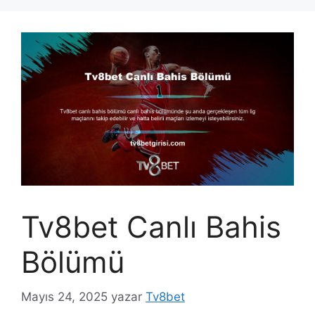
Tv8bet Canlı Bahis
Bölümü
Mayıs 24, 2025
yazar
Tv8bet