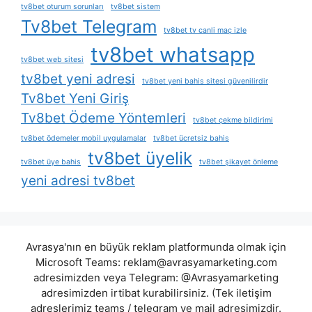
tv8bet oturum sorunları
tv8bet sistem
Tv8bet Telegram
tv8bet tv canli maç izle
tv8bet whatsapp
tv8bet web sitesi
tv8bet yeni adresi
tv8bet yeni bahis sitesi güvenilirdir
Tv8bet Yeni Giriş
Tv8bet Ödeme Yöntemleri
tv8bet çekme bildirimi
tv8bet ödemeler mobil uygulamalar
tv8bet ücretsiz bahis
tv8bet üyelik
tv8bet üye bahis
tv8bet şikayet önleme
yeni adresi tv8bet
Avrasya'nın en büyük reklam platformunda olmak için
Microsoft Teams:
reklam@avrasyamarketing.com
adresimizden veya Telegram: @Avrasyamarketing
adresimizden irtibat kurabilirsiniz. (Tek iletişim
adreslerimiz teams / telegram ve mail adresimizdir.