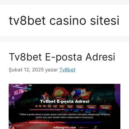
tv8bet casino sitesi
Tv8bet E-posta Adresi
Şubat 12, 2025
yazar
Tv8bet