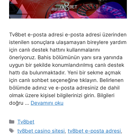
Tv8bet e-posta adresi e-posta adresi üzerinden
istenilen sonuçlara ulaşamayan bireylere yardım
için canlı destek hattını kullanmalarını
öneriyoruz. Bahis bölümünün yanı sıra yanında
uygun bir şekilde konumlandırılmış canlı destek
hattı da bulunmaktadır. Yeni bir sekme açmak
için canlı sohbet seçeneğine tıklayın. Belirlenen
bölümde adınız ve e-posta adresiniz de dahil
olmak üzere kişisel bilgilerinizi girin. Bilgileri
doğru …
Devamını oku
Kategoriler
Tv8bet
Etiketler
tv8bet casino sitesi
,
tv8bet e-posta adresi
,