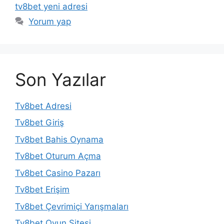
tv8bet yeni adresi
Yorum yap
Son Yazılar
Tv8bet Adresi
Tv8bet Giriş
Tv8bet Bahis Oynama
Tv8bet Oturum Açma
Tv8bet Casino Pazarı
Tv8bet Erişim
Tv8bet Çevrimiçi Yarışmaları
Tv8bet Oyun Sitesi