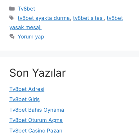
Kategoriler
Tv8bet
Etiketler
tv8bet ayakta durma
,
tv8bet sitesi
,
tv8bet
yasak mesajı
Yorum yap
Son Yazılar
Tv8bet Adresi
Tv8bet Giriş
Tv8bet Bahis Oynama
Tv8bet Oturum Açma
Tv8bet Casino Pazarı