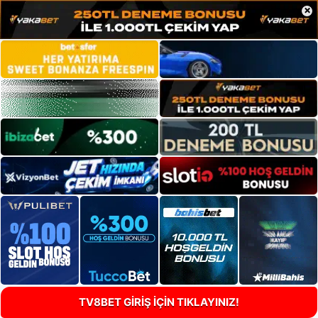
×
TV8BET GİRİŞ İÇİN TIKLAYINIZ!