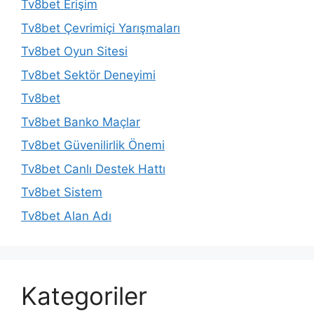
Tv8bet Erişim
Tv8bet Çevrimiçi Yarışmaları
Tv8bet Oyun Sitesi
Tv8bet Sektör Deneyimi
Tv8bet
Tv8bet Banko Maçlar
Tv8bet Güvenilirlik Önemi
Tv8bet Canlı Destek Hattı
Tv8bet Sistem
Tv8bet Alan Adı
Kategoriler