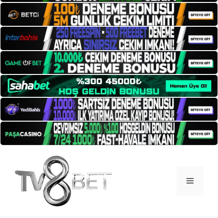
İçeriğe
atla
Menü