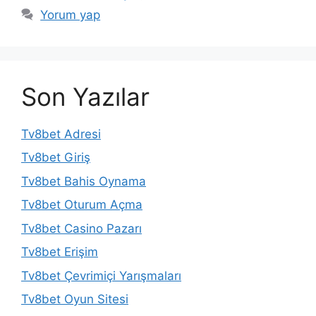
Yorum yap
Son Yazılar
Tv8bet Adresi
Tv8bet Giriş
Tv8bet Bahis Oynama
Tv8bet Oturum Açma
Tv8bet Casino Pazarı
Tv8bet Erişim
Tv8bet Çevrimiçi Yarışmaları
Tv8bet Oyun Sitesi