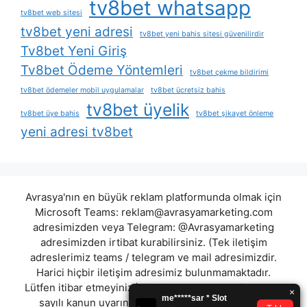
tv8bet whatsapp
tv8bet web sitesi
tv8bet yeni adresi
tv8bet yeni bahis sitesi güvenilirdir
Tv8bet Yeni Giriş
Tv8bet Ödeme Yöntemleri
tv8bet çekme bildirimi
tv8bet ödemeler mobil uygulamalar
tv8bet ücretsiz bahis
tv8bet üyelik
tv8bet üye bahis
tv8bet şikayet önleme
yeni adresi tv8bet
Avrasya'nın en büyük reklam platformunda olmak için
Microsoft Teams:
reklam@avrasyamarketing.com
adresimizden veya Telegram: @Avrasyamarketing
adresimizden irtibat kurabilirsiniz. (Tek iletişim
adreslerimiz teams / telegram ve mail adresimizdir.
Harici hiçbir iletişim adresimiz bulunmamaktadır.
Lütfen itibar etmeyiniz.) Türkiye yasalarına göre 7258
sayılı kanun uyarınca yasa dışı bahis oynamanın