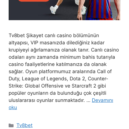
Tv8bet Şikayet canlı casino bölümünün
altyapısı, VIP masanızda dilediğiniz kadar
krupiyeyi ağırlamanıza olanak tanır. Canlı casino
odaları aynı zamanda minimum bahis tutarıyla
casino faaliyetlerine katılmanıza da olanak
sağlar. Oyun platformumuz aralarında Call of
Duty, League of Legends, Dota 2, Counter-
Strike: Global Offensive ve Starcraft 2 gibi
popüler oyunların da bulunduğu çok çeşitli
uluslararası oyunlar sunmaktadır. …
Devamını
oku
Kategoriler
Tv8bet