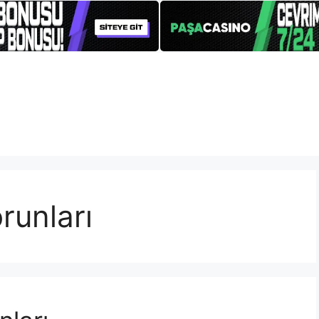
runları