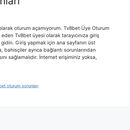
ları
i olarak oturum açamıyorum. Tv8bet Üye Oturum
den Tv8bet üyesi olarak tarayıcınıza giriş
gidin. Giriş yapmak için ana sayfanın üst
a, bahisçiler ayrıca bağlantı sorunlarından
nı sağlamalıdır. İnternet erişiminiz yoksa,
bet oturum sorunları