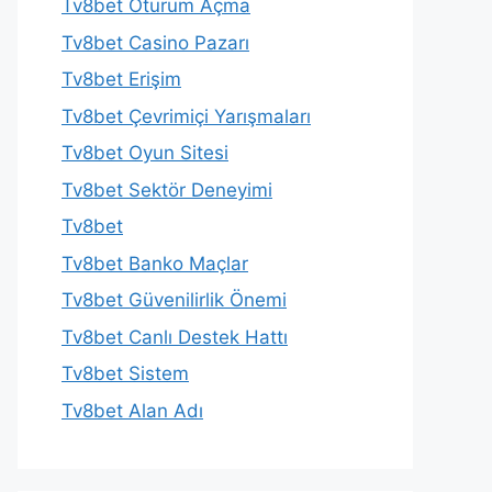
Tv8bet Oturum Açma
Tv8bet Casino Pazarı
Tv8bet Erişim
Tv8bet Çevrimiçi Yarışmaları
Tv8bet Oyun Sitesi
Tv8bet Sektör Deneyimi
Tv8bet
Tv8bet Banko Maçlar
Tv8bet Güvenilirlik Önemi
Tv8bet Canlı Destek Hattı
Tv8bet Sistem
Tv8bet Alan Adı