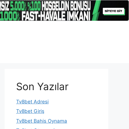
Son Yazılar
Tv8bet Adresi
Tv8bet Giriş
Tv8bet Bahis Oynama