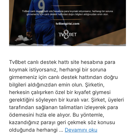
Tv8bet canlı destek hattı site hesabına para
koymak istiyorsanız, herhangi bir soruna
girmemeniz için canlı destek hattından doğru
bilgileri aldığınızdan emin olun. Şirketin,
herkesin çalışırken özel bir kıyafet giymesi
gerektiğini söyleyen bir kuralı var. Şirket, üyeleri
tarafından sağlanan talimatları izleyerek para
ödemesini hızla ele alıyor. Bu yöntemle,
kazandığınız parayı geri çekmek söz konusu
olduğunda herhangi …
Devamını oku