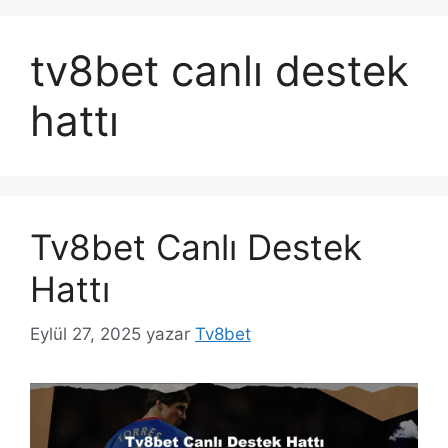
tv8bet canlı destek
hattı
Tv8bet Canlı Destek
Hattı
Eylül 27, 2025
yazar
Tv8bet