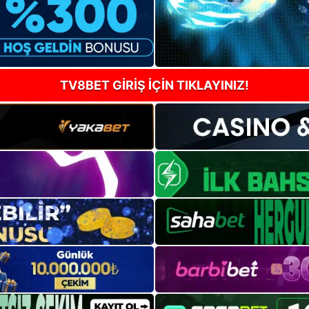
TV8BET GİRİŞ İÇİN TIKLAYINIZ!