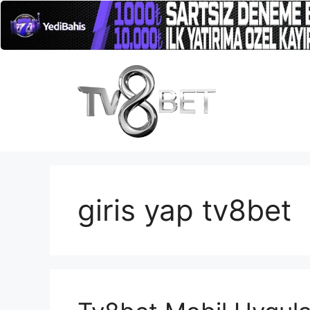
İçeriğe
atla
giris yap tv8bet