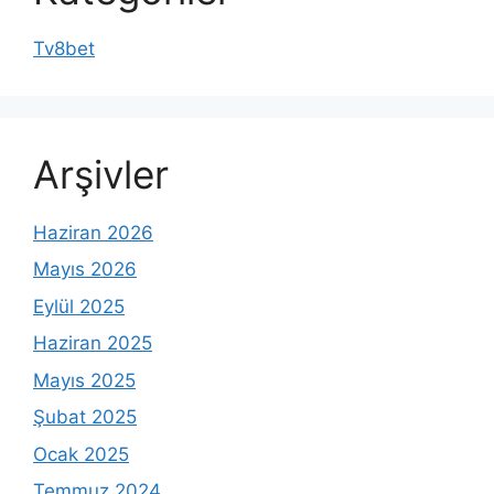
Tv8bet
Arşivler
Haziran 2026
Mayıs 2026
Eylül 2025
Haziran 2025
Mayıs 2025
Şubat 2025
Ocak 2025
Temmuz 2024