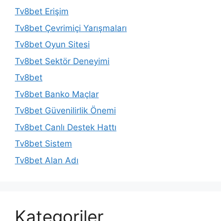
Tv8bet Erişim
Tv8bet Çevrimiçi Yarışmaları
Tv8bet Oyun Sitesi
Tv8bet Sektör Deneyimi
Tv8bet
Tv8bet Banko Maçlar
Tv8bet Güvenilirlik Önemi
Tv8bet Canlı Destek Hattı
Tv8bet Sistem
Tv8bet Alan Adı
Kategoriler