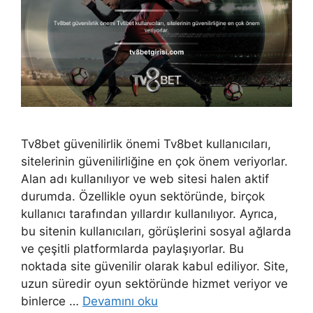
Tv8bet güvenilirlik önemi Tv8bet kullanıcıları,
sitelerinin güvenilirliğine en çok önem veriyorlar.
Alan adı kullanılıyor ve web sitesi halen aktif
durumda. Özellikle oyun sektöründe, birçok
kullanıcı tarafından yıllardır kullanılıyor. Ayrıca,
bu sitenin kullanıcıları, görüşlerini sosyal ağlarda
ve çeşitli platformlarda paylaşıyorlar. Bu
noktada site güvenilir olarak kabul ediliyor. Site,
uzun süredir oyun sektöründe hizmet veriyor ve
binlerce …
Devamını oku