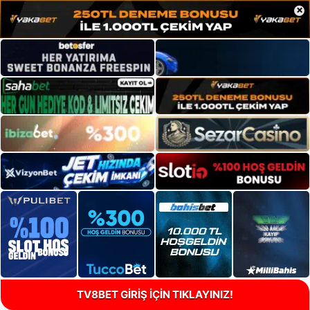
×
TV8BET GİRİŞ İÇİN TIKLAYINIZ!