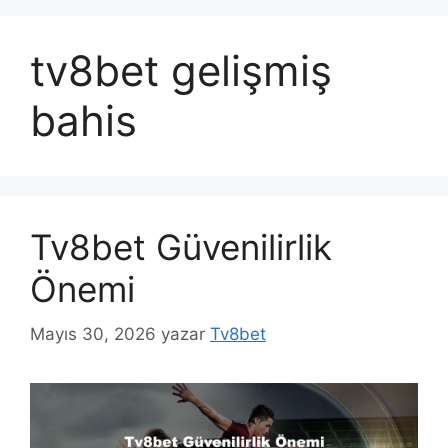
tv8bet gelişmiş
bahis
Tv8bet Güvenilirlik
Önemi
Mayıs 30, 2026
yazar
Tv8bet