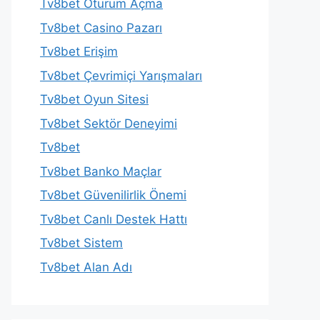
Tv8bet Oturum Açma
Tv8bet Casino Pazarı
Tv8bet Erişim
Tv8bet Çevrimiçi Yarışmaları
Tv8bet Oyun Sitesi
Tv8bet Sektör Deneyimi
Tv8bet
Tv8bet Banko Maçlar
Tv8bet Güvenilirlik Önemi
Tv8bet Canlı Destek Hattı
Tv8bet Sistem
Tv8bet Alan Adı