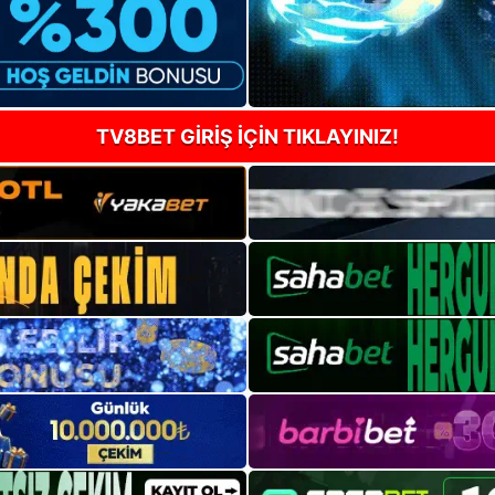
TV8BET GİRİŞ İÇİN TIKLAYINIZ!