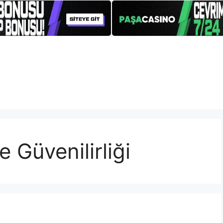
 Güvenilirliği