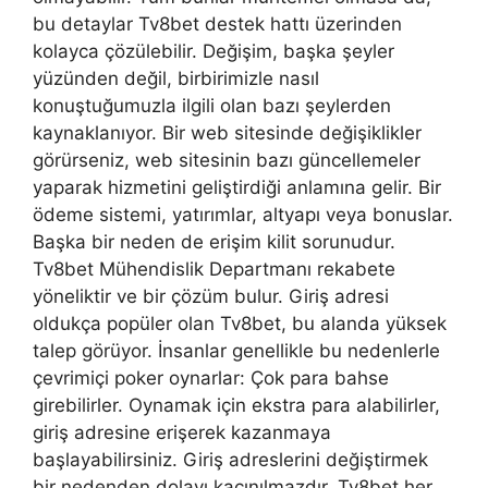
bu detaylar Tv8bet destek hattı üzerinden
kolayca çözülebilir. Değişim, başka şeyler
yüzünden değil, birbirimizle nasıl
konuştuğumuzla ilgili olan bazı şeylerden
kaynaklanıyor. Bir web sitesinde değişiklikler
görürseniz, web sitesinin bazı güncellemeler
yaparak hizmetini geliştirdiği anlamına gelir. Bir
ödeme sistemi, yatırımlar, altyapı veya bonuslar.
Başka bir neden de erişim kilit sorunudur.
Tv8bet Mühendislik Departmanı rekabete
yöneliktir ve bir çözüm bulur. Giriş adresi
oldukça popüler olan Tv8bet, bu alanda yüksek
talep görüyor. İnsanlar genellikle bu nedenlerle
çevrimiçi poker oynarlar: Çok para bahse
girebilirler. Oynamak için ekstra para alabilirler,
giriş adresine erişerek kazanmaya
başlayabilirsiniz. Giriş adreslerini değiştirmek
bir nedenden dolayı kaçınılmazdır. Tv8bet her