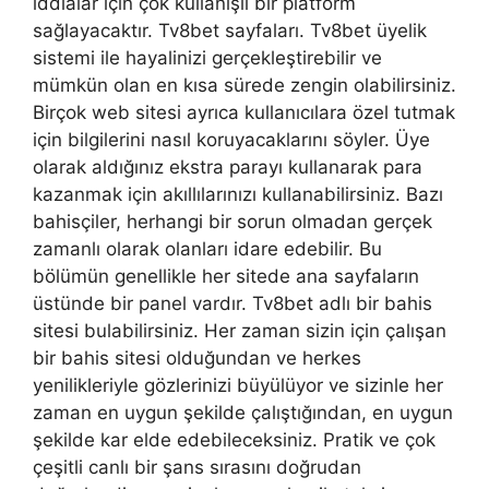
iddialar için çok kullanışlı bir platform
sağlayacaktır. Tv8bet sayfaları. Tv8bet üyelik
sistemi ile hayalinizi gerçekleştirebilir ve
mümkün olan en kısa sürede zengin olabilirsiniz.
Birçok web sitesi ayrıca kullanıcılara özel tutmak
için bilgilerini nasıl koruyacaklarını söyler. Üye
olarak aldığınız ekstra parayı kullanarak para
kazanmak için akıllılarınızı kullanabilirsiniz. Bazı
bahisçiler, herhangi bir sorun olmadan gerçek
zamanlı olarak olanları idare edebilir. Bu
bölümün genellikle her sitede ana sayfaların
üstünde bir panel vardır. Tv8bet adlı bir bahis
sitesi bulabilirsiniz. Her zaman sizin için çalışan
bir bahis sitesi olduğundan ve herkes
yenilikleriyle gözlerinizi büyülüyor ve sizinle her
zaman en uygun şekilde çalıştığından, en uygun
şekilde kar elde edebileceksiniz. Pratik ve çok
çeşitli canlı bir şans sırasını doğrudan