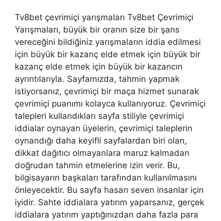
Tv8bet çevrimiçi yarışmaları Tv8bet Çevrimiçi
Yarışmaları, büyük bir oranın size bir şans
vereceğini bildiğiniz yarışmaların iddia edilmesi
için büyük bir kazanç elde etmek için büyük bir
kazanç elde etmek için büyük bir kazancın
ayrıntılarıyla. Sayfamızda, tahmin yapmak
istiyorsanız, çevrimiçi bir maça hizmet sunarak
çevrimiçi puanımı kolayca kullanıyoruz. Çevrimiçi
talepleri kullandıkları sayfa stiliyle çevrimiçi
iddialar oynayan üyelerin, çevrimiçi taleplerin
oynandığı daha keyifli sayfalardan biri olan,
dikkat dağıtıcı olmayanlara maruz kalmadan
doğrudan tahmin etmelerine izin verir. Bu,
bilgisayarın başkaları tarafından kullanılmasını
önleyecektir. Bu sayfa hasarı seven insanlar için
iyidir. Sahte iddialara yatırım yaparsanız, gerçek
iddialara yatırım yaptığınızdan daha fazla para