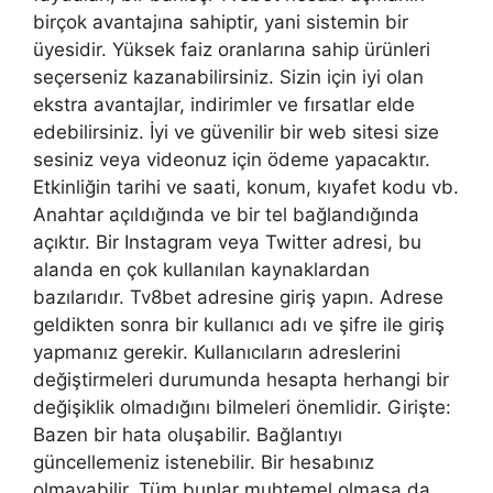
birçok avantajına sahiptir, yani sistemin bir
üyesidir. Yüksek faiz oranlarına sahip ürünleri
seçerseniz kazanabilirsiniz. Sizin için iyi olan
ekstra avantajlar, indirimler ve fırsatlar elde
edebilirsiniz. İyi ve güvenilir bir web sitesi size
sesiniz veya videonuz için ödeme yapacaktır.
Etkinliğin tarihi ve saati, konum, kıyafet kodu vb.
Anahtar açıldığında ve bir tel bağlandığında
açıktır. Bir Instagram veya Twitter adresi, bu
alanda en çok kullanılan kaynaklardan
bazılarıdır. Tv8bet adresine giriş yapın. Adrese
geldikten sonra bir kullanıcı adı ve şifre ile giriş
yapmanız gerekir. Kullanıcıların adreslerini
değiştirmeleri durumunda hesapta herhangi bir
değişiklik olmadığını bilmeleri önemlidir. Girişte:
Bazen bir hata oluşabilir. Bağlantıyı
güncellemeniz istenebilir. Bir hesabınız
olmayabilir. Tüm bunlar muhtemel olmasa da,