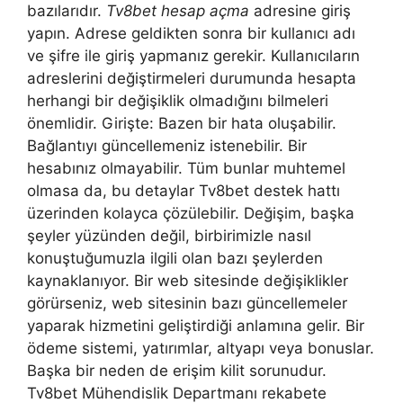
bazılarıdır.
Tv8bet hesap açma
adresine giriş
yapın. Adrese geldikten sonra bir kullanıcı adı
ve şifre ile giriş yapmanız gerekir. Kullanıcıların
adreslerini değiştirmeleri durumunda hesapta
herhangi bir değişiklik olmadığını bilmeleri
önemlidir. Girişte: Bazen bir hata oluşabilir.
Bağlantıyı güncellemeniz istenebilir. Bir
hesabınız olmayabilir. Tüm bunlar muhtemel
olmasa da, bu detaylar Tv8bet destek hattı
üzerinden kolayca çözülebilir. Değişim, başka
şeyler yüzünden değil, birbirimizle nasıl
konuştuğumuzla ilgili olan bazı şeylerden
kaynaklanıyor. Bir web sitesinde değişiklikler
görürseniz, web sitesinin bazı güncellemeler
yaparak hizmetini geliştirdiği anlamına gelir. Bir
ödeme sistemi, yatırımlar, altyapı veya bonuslar.
Başka bir neden de erişim kilit sorunudur.
Tv8bet Mühendislik Departmanı rekabete