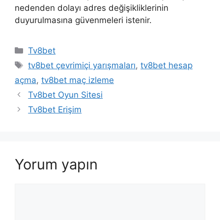
nedenden dolayı adres değişikliklerinin
duyurulmasına güvenmeleri istenir.
Kategoriler
Tv8bet
Etiketler
tv8bet çevrimiçi yarışmaları
,
tv8bet hesap
açma
,
tv8bet maç izleme
Tv8bet Oyun Sitesi
Tv8bet Erişim
Yorum yapın
Yorum