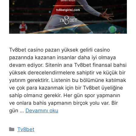
Tv8bet casino pazarı yüksek gelirli casino
pazarında kazanan insanlar daha iyi olmaya
devam ediyor. Sitenin ana Tv8bet finansal bahsi
yüksek derecelendirmelere sahiptir ve küçük bir
yatırım gerektirir. Listenin bu bölümüne katılmak
ve çok para kazanmak için bir Tv8bet üyeliğine
sahip olmanız gerekir. Her gün spor yapmanın
ve onlara bahis yapmanın birçok yolu var. Bir
gün …
Devamını oku
Kategoriler
Tv8bet