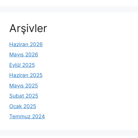
Arşivler
Haziran 2026
Mayıs 2026
Eylül 2025
Haziran 2025
Mayıs 2025
Şubat 2025
Ocak 2025
Temmuz 2024