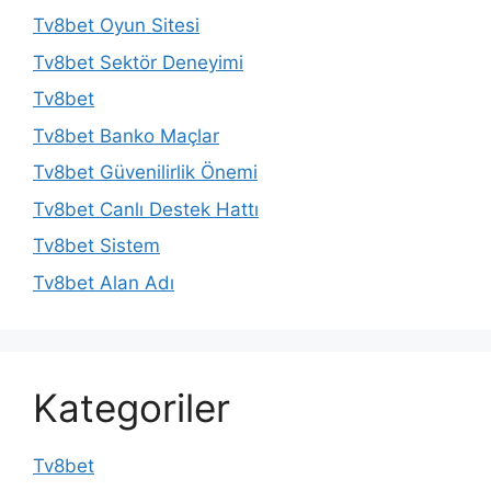
Tv8bet Oyun Sitesi
Tv8bet Sektör Deneyimi
Tv8bet
Tv8bet Banko Maçlar
Tv8bet Güvenilirlik Önemi
Tv8bet Canlı Destek Hattı
Tv8bet Sistem
Tv8bet Alan Adı
Kategoriler
Tv8bet